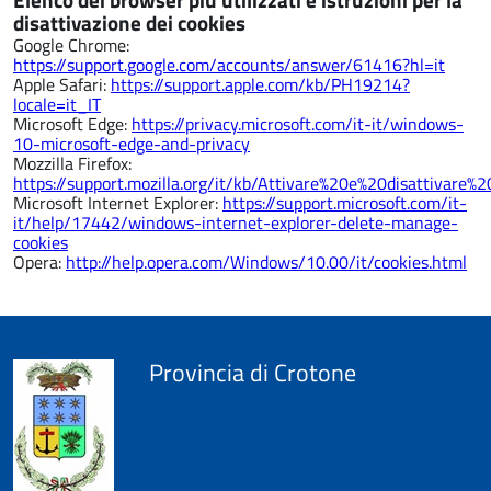
Elenco dei browser più utilizzati e istruzioni per la
disattivazione dei cookies
Google Chrome:
https://support.google.com/accounts/answer/61416?hl=it
Apple Safari:
https://support.apple.com/kb/PH19214?
locale=it_IT
Microsoft Edge:
https://privacy.microsoft.com/it-it/windows-
10-microsoft-edge-and-privacy
Mozzilla Firefox:
https://support.mozilla.org/it/kb/Attivare%20e%20disattivare%
Microsoft Internet Explorer:
https://support.microsoft.com/it-
it/help/17442/windows-internet-explorer-delete-manage-
cookies
Opera:
http://help.opera.com/Windows/10.00/it/cookies.html
Provincia di Crotone