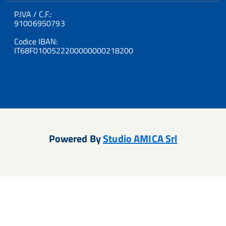
P.IVA / C.F.:
91006950793
Codice IBAN:
IT68F0100522200000000218200
Powered By
Studio AMICA Srl