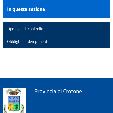
In questa sezione
Tipologie di controllo
Obblighi e adempimenti
torna
all'inizio
del
contenuto
Provincia di Crotone