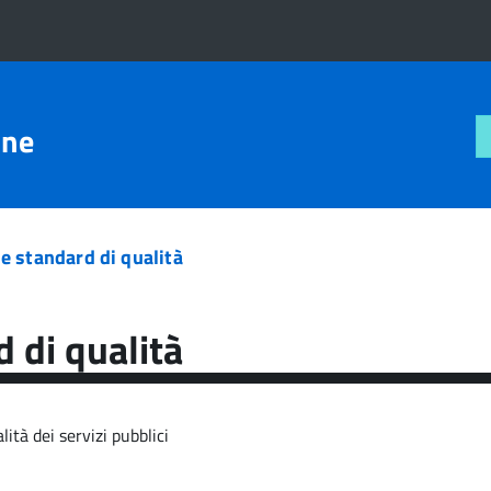
one
 e standard di qualità
d di qualità
ità dei servizi pubblici