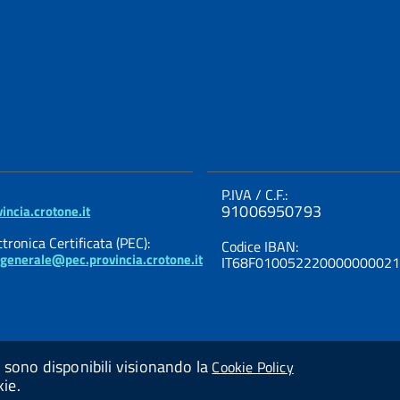
P.IVA / C.F.:
91006950793
incia.crotone.it
tronica Certificata (PEC):
Codice IBAN:
ogenerale@pec.provincia.crotone.it
IT68F01005222000000002
ni sono disponibili visionando la
Cookie Policy
kie.