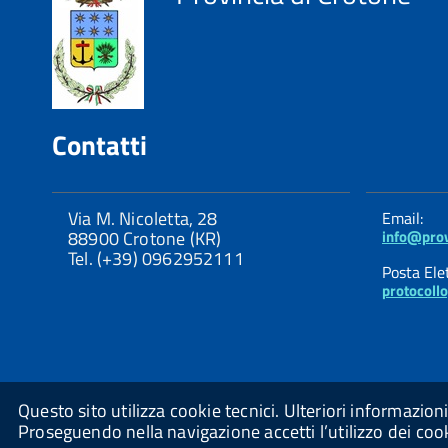
Contatti
Via M. Nicoletta, 28
Email:
88900 Crotone (KR)
info@prov
Tel. (+39) 0962952111
Posta Elet
protocoll
Questo sito utilizza cookie tecnici. Ulteriori informazio
Proseguendo nella navigazione accetti l’utilizzo dei coo