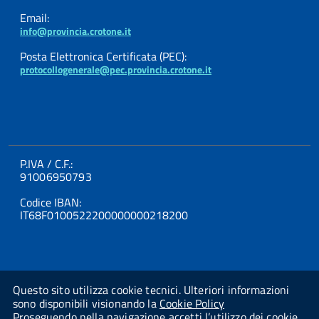
Email:
info@provincia.crotone.it
Posta Elettronica Certificata (PEC):
protocollogenerale@pec.provincia.crotone.it
P.IVA / C.F.:
91006950793
Codice IBAN:
IT68F0100522200000000218200
Questo sito utilizza cookie tecnici. Ulteriori informazioni
sono disponibili visionando la
Cookie Policy
Proseguendo nella navigazione accetti l’utilizzo dei cookie.