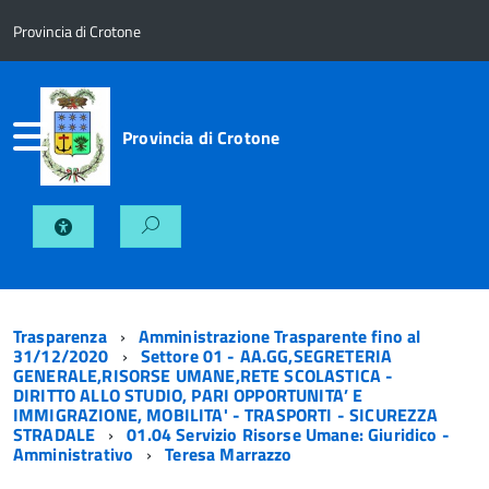
Provincia di Crotone
Provincia di Crotone
Trasparenza
Amministrazione Trasparente fino al
31/12/2020
Settore 01 - AA.GG,SEGRETERIA
GENERALE,RISORSE UMANE,RETE SCOLASTICA -
DIRITTO ALLO STUDIO, PARI OPPORTUNITA’ E
IMMIGRAZIONE, MOBILITA' - TRASPORTI - SICUREZZA
STRADALE
01.04 Servizio Risorse Umane: Giuridico -
Amministrativo
Teresa Marrazzo