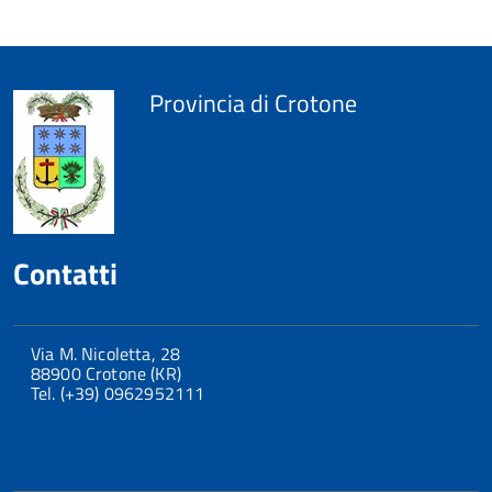
torna
all'inizio
del
contenuto
Provincia di Crotone
Contatti
Via M. Nicoletta, 28
88900 Crotone (KR)
Tel. (+39) 0962952111