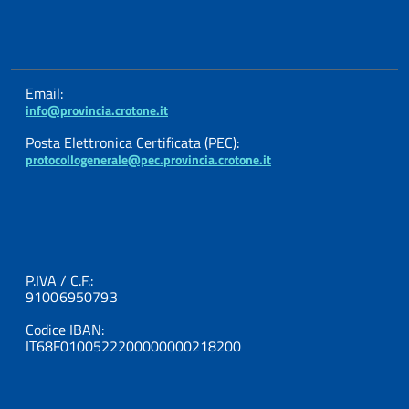
Email:
info@provincia.crotone.it
Posta Elettronica Certificata (PEC):
protocollogenerale@pec.provincia.crotone.it
P.IVA / C.F.:
91006950793
Codice IBAN:
IT68F0100522200000000218200