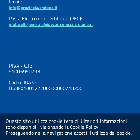
Email:
info@provincia.crotone.it
Posta Elettronica Certificata (PEC):
protocollogenerale@pec.provincia.crotone.it
P.IVA / C.F.:
91006950793
Codice IBAN:
IT68F0100522200000000218200
Questo sito utilizza cookie tecnici. Ulteriori informazioni
sono disponibili visionando la
Cookie Policy
Proseguendo nella navigazione accetti l’utilizzo dei cookie.