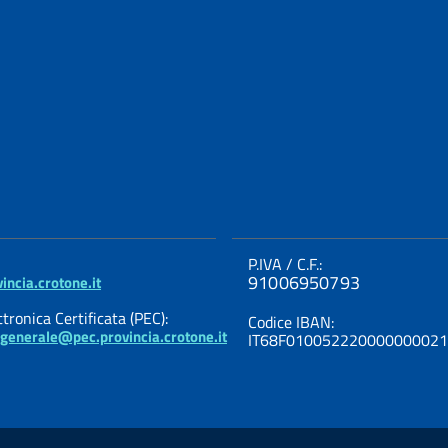
P.IVA / C.F.:
91006950793
incia.crotone.it
tronica Certificata (PEC):
Codice IBAN:
ogenerale@pec.provincia.crotone.it
IT68F01005222000000002