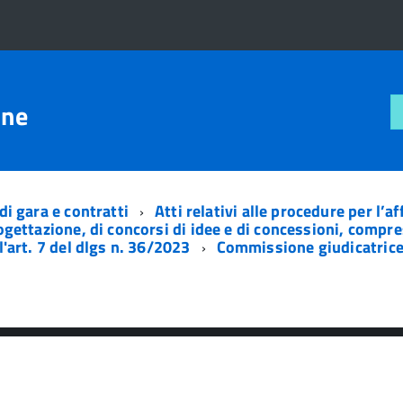
one
di gara e contratti
Atti relativi alle procedure per l’a
rogettazione, di concorsi di idee e di concessioni, compre
l'art. 7 del dlgs n. 36/2023
Commissione giudicatric