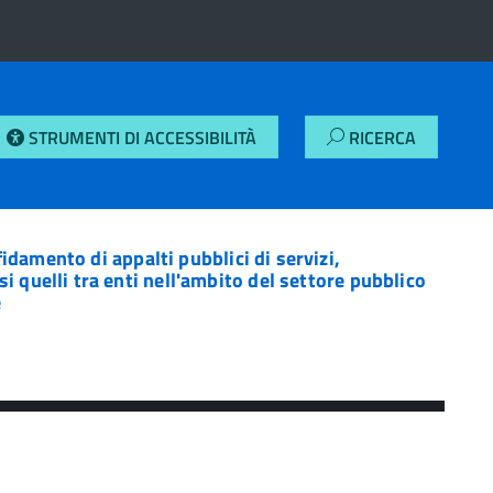
STRUMENTI DI ACCESSIBILITÀ
RICERCA
ffidamento di appalti pubblici di servizi,
si quelli tra enti nell'ambito del settore pubblico
e