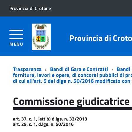
Provincia di Crotone
Provincia di Crot
MENU
Trasparenza
Bandi di Gara e Contratti
Bandi 
forniture, lavori e opere, di concorsi pubblici di p
di cui all'art. 5 del dlgs n. 50/2016 modificato con 
Commissione giudicatrice
art. 37, c. 1, lett b) d.lgs. n. 33/2013
art. 29, c. 1, d.lgs. n. 50/2016