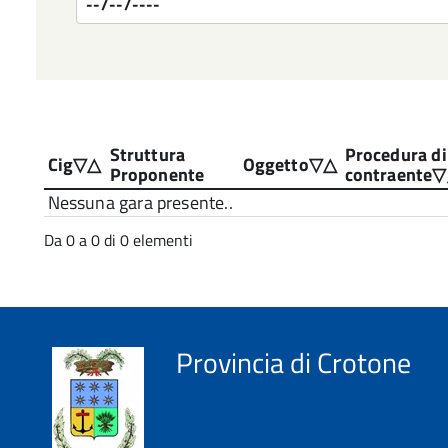
Struttura
Procedura di
Cig
Oggetto
Proponente
contraente
Nessuna gara presente..
Da 0 a 0 di 0 elementi
Provincia di Crotone