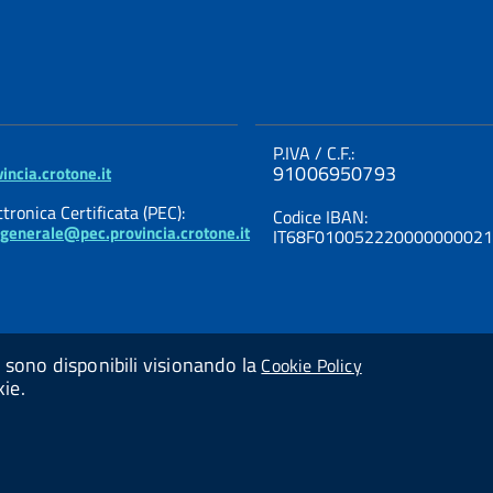
P.IVA / C.F.:
91006950793
incia.crotone.it
tronica Certificata (PEC):
Codice IBAN:
ogenerale@pec.provincia.crotone.it
IT68F01005222000000002
ni sono disponibili visionando la
Cookie Policy
kie.
Powered By
Studio AMICA Srl