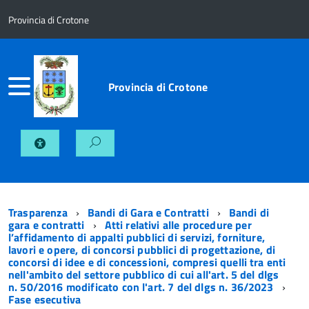
Provincia di Crotone
Provincia di Crotone
Trasparenza
Bandi di Gara e Contratti
Bandi di
gara e contratti
Atti relativi alle procedure per
l’affidamento di appalti pubblici di servizi, forniture,
lavori e opere, di concorsi pubblici di progettazione, di
concorsi di idee e di concessioni, compresi quelli tra enti
nell'ambito del settore pubblico di cui all'art. 5 del dlgs
n. 50/2016 modificato con l'art. 7 del dlgs n. 36/2023
Fase esecutiva