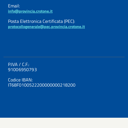
Email:
info@provincia.crotone.it
Posta Elettronica Certificata (PEC):
protocollogenerale@pec.provincia.crotone.it
P.IVA / C.F.:
91006950793
Codice IBAN:
IT68F0100522200000000218200