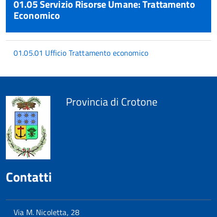
01.05 Servizio Risorse Umane: Trattamento
Economico
01.05.01 Ufficio Trattamento economico
torna
all'inizio
del
contenuto
Provincia di Crotone
Contatti
Via M. Nicoletta, 28