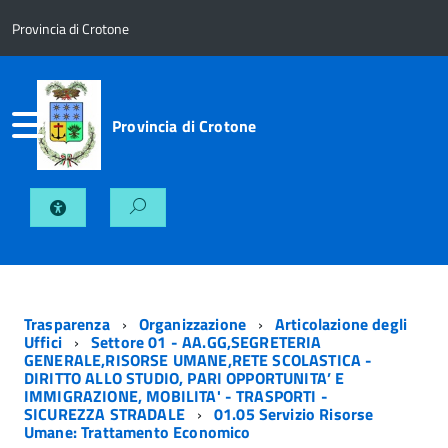
Provincia di Crotone
Provincia di Crotone
Trasparenza
Organizzazione
Articolazione degli
Uffici
Settore 01 - AA.GG,SEGRETERIA
GENERALE,RISORSE UMANE,RETE SCOLASTICA -
DIRITTO ALLO STUDIO, PARI OPPORTUNITA’ E
IMMIGRAZIONE, MOBILITA' - TRASPORTI -
SICUREZZA STRADALE
01.05 Servizio Risorse
Umane: Trattamento Economico