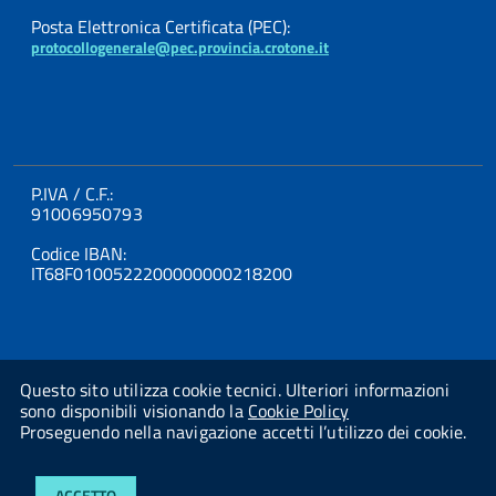
Posta Elettronica Certificata (PEC):
protocollogenerale@pec.provincia.crotone.it
P.IVA / C.F.:
91006950793
Codice IBAN:
IT68F0100522200000000218200
Questo sito utilizza cookie tecnici. Ulteriori informazioni
sono disponibili visionando la
Cookie Policy
Proseguendo nella navigazione accetti l’utilizzo dei cookie.
Powered By
Studio AMICA Srl
ACCETTO