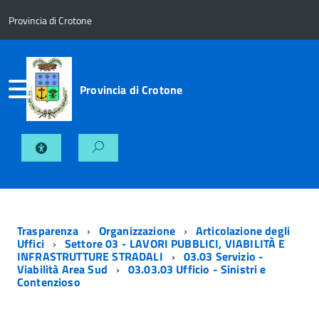
Provincia di Crotone
Provincia di Crotone
Trasparenza
Organizzazione
Articolazione degli
Uffici
Settore 03 - LAVORI PUBBLICI, VIABILITÀ E
INFRASTRUTTURE STRADALI
03.03 Servizio -
Viabilità Area Sud
03.03.03 Ufficio - Sinistri e
Contenzioso