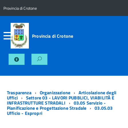
Provincia di Crotone
Provincia di Crotone
Trasparenza
Organizzazione
Articolazione degli
Uffici
Settore 03 - LAVORI PUBBLICI, VIABILITÀ E
INFRASTRUTTURE STRADALI
03.05 Servizio -
Pianificazione e Progettazione Stradale
03.05.03
Ufficio - Espropri