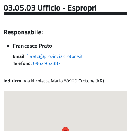
03.05.03 Ufficio - Espropri
Responsabile:
Francesco Prato
Email
:
f.prato@provincia.crotone.it
Telefono
:
0962.952387
Indirizzo
: Via Nicoletta Mario 88900 Crotone (KR)