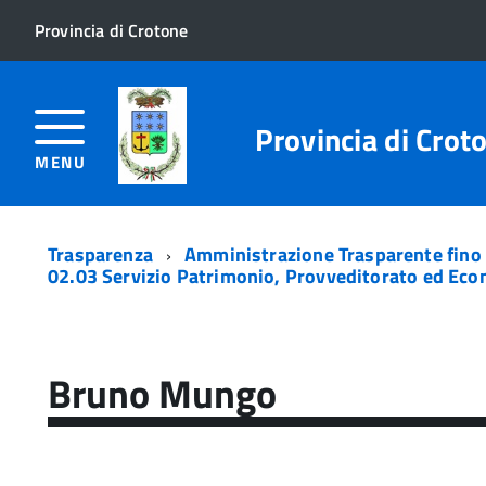
Provincia di Crotone
Provincia di Crot
MENU
Trasparenza
Amministrazione Trasparente fino
02.03 Servizio Patrimonio, Provveditorato ed Ec
Bruno Mungo