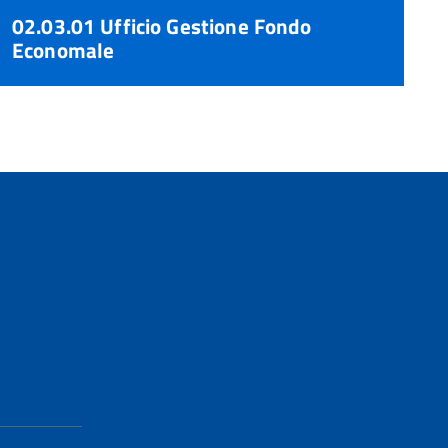
02.03.01 Ufficio Gestione Fondo
Economale
torna
all'inizio
del
contenuto