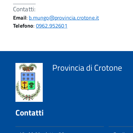
Contatti:
Email
:
b.mungo@provincia.crotone.it
Telefono
:
0962.952601
Provincia di Crotone
Contatti