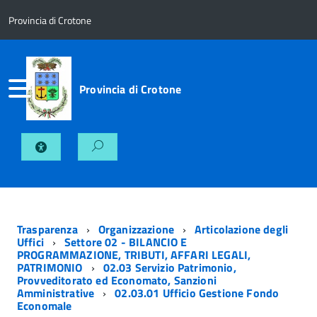
Provincia di Crotone
Provincia di Crotone
Trasparenza
Organizzazione
Articolazione degli
Uffici
Settore 02 - BILANCIO E
PROGRAMMAZIONE, TRIBUTI, AFFARI LEGALI,
PATRIMONIO
02.03 Servizio Patrimonio,
Provveditorato ed Economato, Sanzioni
Amministrative
02.03.01 Ufficio Gestione Fondo
Economale