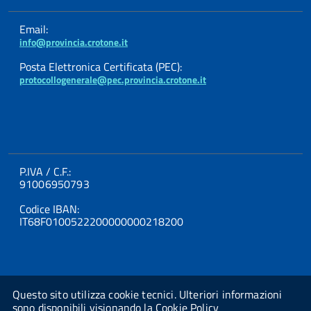
Email:
info@provincia.crotone.it
Posta Elettronica Certificata (PEC):
protocollogenerale@pec.provincia.crotone.it
P.IVA / C.F.:
91006950793
Codice IBAN:
IT68F0100522200000000218200
Questo sito utilizza cookie tecnici. Ulteriori informazioni
sono disponibili visionando la
Cookie Policy