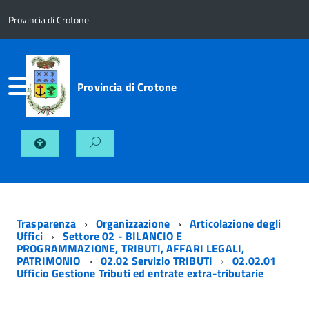
Provincia di Crotone
Provincia di Crotone
Trasparenza
Organizzazione
Articolazione degli
Uffici
Settore 02 - BILANCIO E
PROGRAMMAZIONE, TRIBUTI, AFFARI LEGALI,
PATRIMONIO
02.02 Servizio TRIBUTI
02.02.01
Ufficio Gestione Tributi ed entrate extra-tributarie