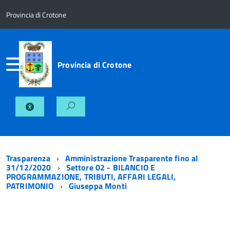
Provincia di Crotone
Provincia di Crotone
Trasparenza
Amministrazione Trasparente fino al
31/12/2020
Settore 02 - BILANCIO E
PROGRAMMAZIONE, TRIBUTI, AFFARI LEGALI,
PATRIMONIO
Giuseppa Monti