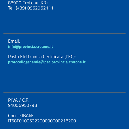
88900 Crotone (KR)
Tel. (+39) 0962952111
Email:
info@provincia.crotone.it
Posta Elettronica Certificata (PEC):
protocollogenerale@pec.provincia.crotone.it
P.IVA / C.F.:
91006950793
Codice IBAN:
IT68F0100522200000000218200