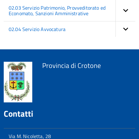
02.03 Servizio Patrimonio, Provveditorato ed
Economato, Sanzioni Amministrative
02.04 Servizio Avvocatura
torna
all'inizio
del
contenuto
Provincia di Crotone
Contatti
Via M. Nicoletta, 28